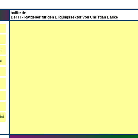
ballke.de
Der IT - Ratgeber für den Bildungssektor von Christian Ballke
e
re
tal