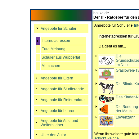
ballke.de
Der IT - Ratgeber für den
Angebote für Schüler
In
Angebote für Schüler
Internetadressen für Gr
Internetadressen
Da geht es hin...
Eure Meinung
Die
Schüler aus Wuppertal
Grundschulze
im Netz
Mitmachen
Graslöwen-T
Angebote für Eltern
Die Blinde K
Angebote für Studierende
Das Kinder-N
Angebote für Referendare
Die Sendung 
Angebote für Lehrer
der Maus
Löwenzahn
Angebote für Aus- und
Weiterbildner
Wenn Ihr weitere gute Inte
Über den Autor
schickt welche ...