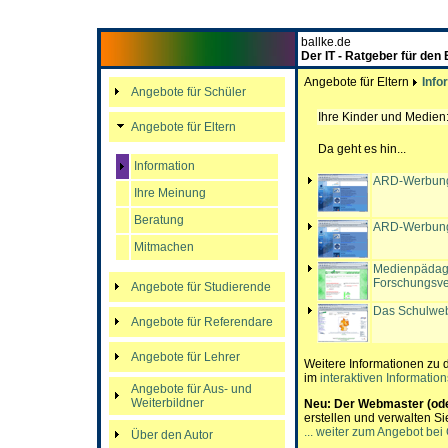
ballke.de
Der IT - Ratgeber für den
Angebote für Eltern
Info
Angebote für Schüler
Ihre Kinder und Medien
Angebote für Eltern
Da geht es hin...
Information
ARD-Werbung 
Ihre Meinung
Beratung
ARD-Werbung 
Mitmachen
Medienpädag
Forschungsv
Angebote für Studierende
Das Schulwe
Angebote für Referendare
Angebote für Lehrer
Weitere Informationen zu 
im
interaktiven Information
Angebote für Aus- und
Weiterbildner
Neu:
Der Webmaster (oder
erstellen und verwalten S
... weiter zum Angebot bei
Über den Autor