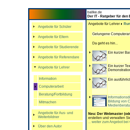
ballke.de
Der IT - Ratgeber für den
Angebote für Lehrer
Run
Angebote für Schüler
Gelungene Computerarbei
Angebote für Eltern
Da geht es hin...
Angebote für Studierende
Ein kurzer Bas
Angebote für Referendare
Ein kurzer Tex
Angebote für Lehrer
Demonstratio
Information
Ein ausführlic
Computerarbeit
Beratung/Fortbildung
Informationsdi
Bildung von C
Mitmachen
Medienberat
Angebote für Aus- und
Neu:
Der Webmaster (oder
Weiterbildner
erstellen und verwalten S
... weiter zum Angebot bei
Über den Autor